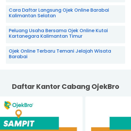
Cara Daftar Langsung Ojek Online Barabai
Kalimantan Selatan
Peluang Usaha Bersama Ojek Online Kutai
Kartanegara Kalimantan Timur
Ojek Online Terbaru Temani Jelajah Wisata
Barabai
Daftar Kantor Cabang OjekBro
P
N
r
e
e
x
v
t
i